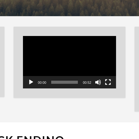
Reproductor
de
vídeo
00:00
00:52
JACK