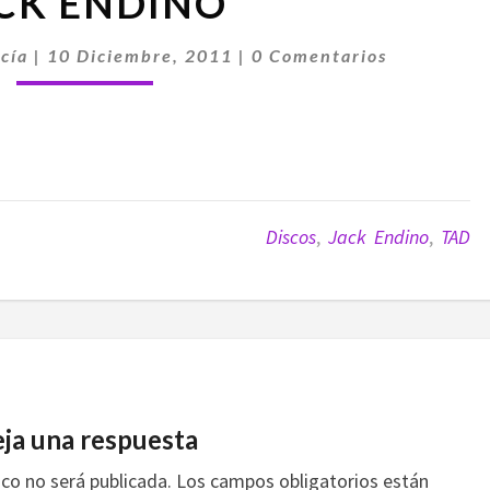
CK ENDINO
ENDINO
Comentarios
cía
|
10 Diciembre, 2011
|
0 Comentarios
Discos
,
Jack Endino
,
TAD
ja una respuesta
ico no será publicada.
Los campos obligatorios están