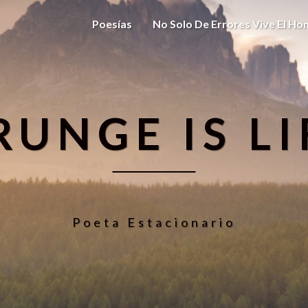
Poesías
No Solo De Errores Vive El H
RUNGE IS LI
Poeta Estacionario