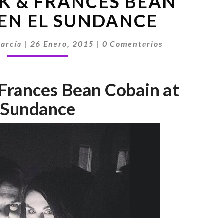
K & FRANCES BEAN
BLACK
&
EN EL SUNDANCE
FRANCES
BEAN
Comentarios
arcía
|
26 Enero, 2015
|
0 Comentarios
COBAIN
EN
EL
 Frances Bean Cobain at
SUNDANCE
Sundance