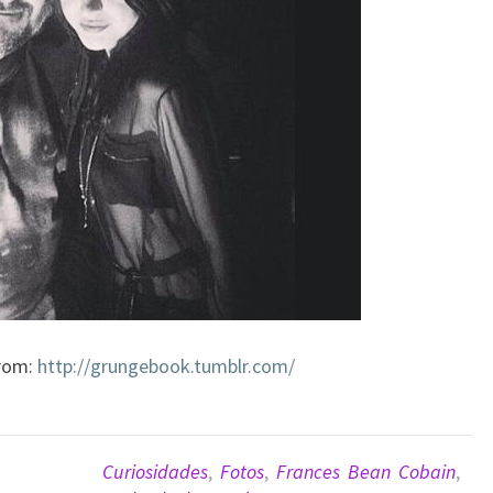
From:
http://grungebook.tumblr.com/
Curiosidades
,
Fotos
,
Frances Bean Cobain
,