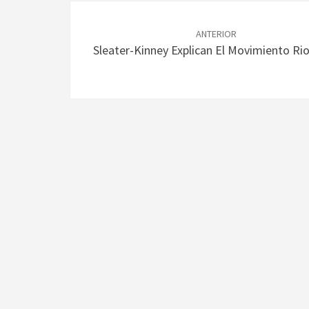
Navegación
de
ANTERIOR
Sleater-Kinney Explican El Movimiento Rio
entradas