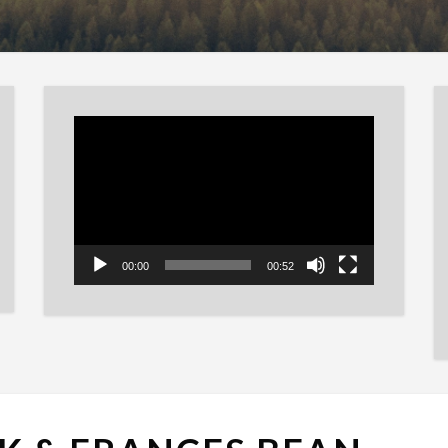
Reproductor
de
vídeo
00:00
00:52
JACK