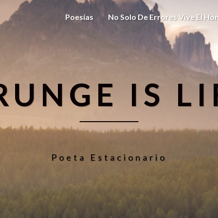
Poesías
No Solo De Errores Vive El H
RUNGE IS LI
Poeta Estacionario