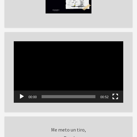
Reproductor
de
vídeo
00:00
00:52
Me meto un tiro,