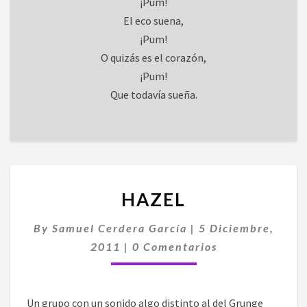
¡Pum!
El eco suena,
¡Pum!
O quizás es el corazón,
¡Pum!
Que todavía sueña.
HAZEL
HAZEL
By
Samuel Cerdera García
|
5 Diciembre,
Comentarios
2011
|
0 Comentarios
Un grupo con un sonido algo distinto al del Grunge