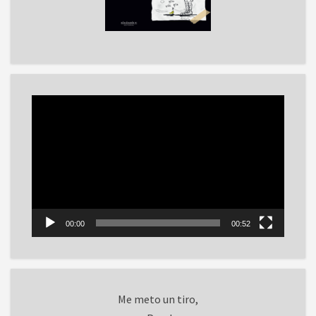
Reproductor
de
vídeo
00:00
00:52
Me meto un tiro,