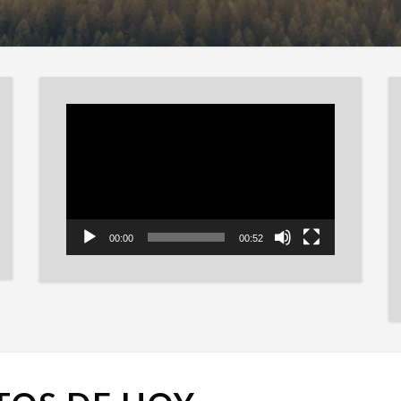
Reproductor
de
vídeo
00:00
00:52
FOTOS