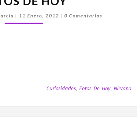
TOS DE HOY
DE
HOY
Comentarios
arcía
|
11 Enero, 2012
|
0 Comentarios
Curiosidades
,
Fotos De Hoy
,
Nirvana