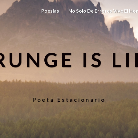
Poesías
No Solo De Errores Vive El H
RUNGE IS LI
Poeta Estacionario