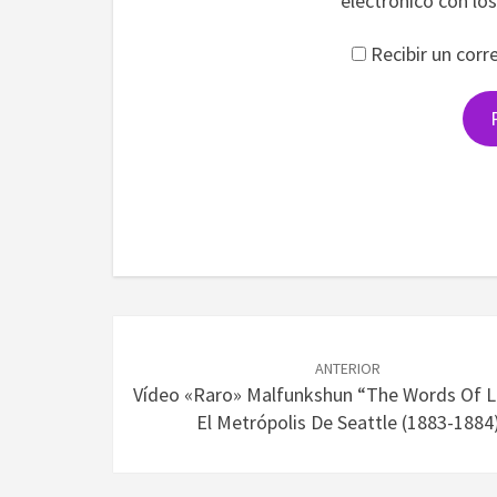
electrónico con lo
Recibir un corr
Navegación
de
ANTERIOR
Vídeo «raro» Malfunkshun “The Words Of L
entradas
El Metrópolis De Seattle (1883-1884