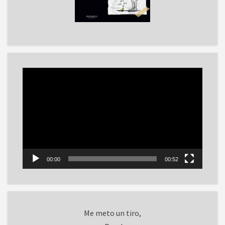
Reproductor
de
vídeo
00:00
00:52
Me meto un tiro,