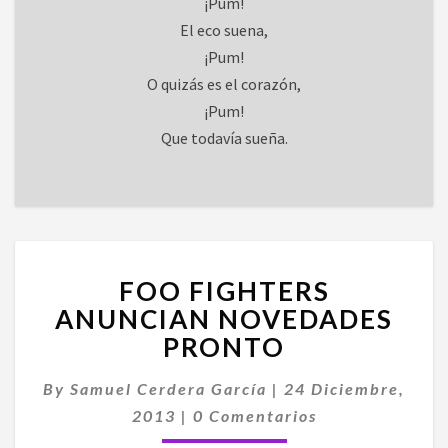
¡Pum!
El eco suena,
¡Pum!
O quizás es el corazón,
¡Pum!
Que todavía sueña.
FOO
FOO FIGHTERS
FIGHTERS
ANUNCIAN
ANUNCIAN NOVEDADES
NOVEDADES
PRONTO
PRONTO
By
Samuel Cerdera García
|
24 Diciembre,
Comentarios
2013
|
0 Comentarios