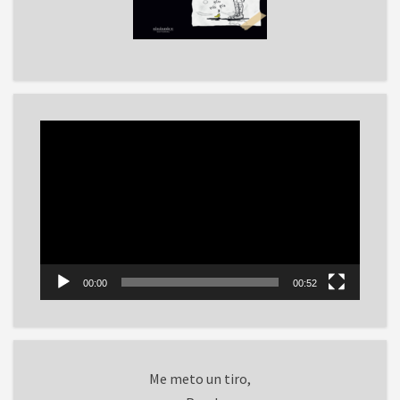
Reproductor
de
vídeo
00:00
00:52
Me meto un tiro,