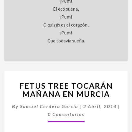
¡Pum!
El eco suena,
¡Pum!
O quizás es el corazón,
¡Pum!
Que todavía sueña.
FETUS
FETUS TREE TOCARÁN
TREE
TOCARÁN
MAÑANA EN MURCIA
MAÑANA
EN
By
Samuel Cerdera García
|
2 Abril, 2014
|
MURCIA
Comentarios
0 Comentarios