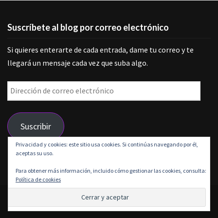
Suscríbete al blog por correo electrónico
Si quieres enterarte de cada entrada, dame tu correo y te
llegará un mensaje cada vez que suba algo.
Dirección
de
correo
Suscribir
electrónico
Privacidad y cookies: este sitio usa cookies. Si continúas navegando por él,
aceptas su uso.
Únete a otros 9 suscriptores
Para obtener más información, incluido cómo gestionar las cookies, consulta:
Política de cookies
© 2026 Grunge is life | Funciona gracias a
Outstandingthemes