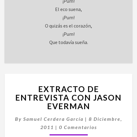
¡Pum!
El eco suena,
¡Pum!
O quizás es el corazón,
¡Pum!
Que todavía sueña.
EXTRACTO
EXTRACTO DE
DE
ENTREVISTA
ENTREVISTA CON JASON
CON
EVERMAN
JASON
EVERMAN
By
Samuel Cerdera García
|
8 Diciembre,
Comentarios
2011
|
0 Comentarios