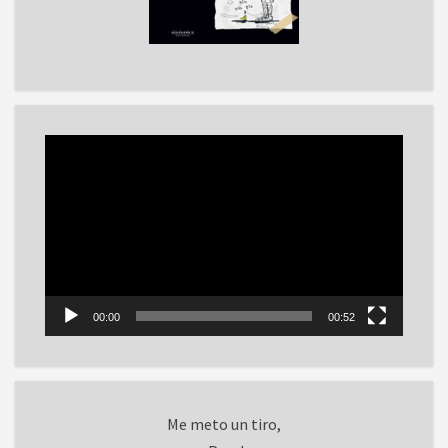
Reproductor
de
vídeo
00:00
00:52
Me meto un tiro,