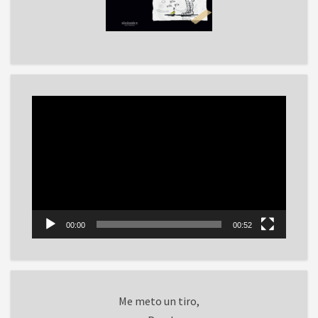
Reproductor
de
vídeo
00:00
00:52
Me meto un tiro,