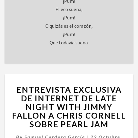
¡Pum!
El eco suena,
¡Pum!
O quizás es el corazón,
¡Pum!
Que todavía sueña.
ENTREVISTA
ENTREVISTA EXCLUSIVA
EXCLUSIVA
DE
DE INTERNET DE LATE
INTERNET
NIGHT WITH JIMMY
DE
FALLON A CHRIS CORNELL
LATE
SOBRE PEARL JAM
NIGHT
WITH
JIMMY
By
Samuel Cerdera García
|
22 Octubre,