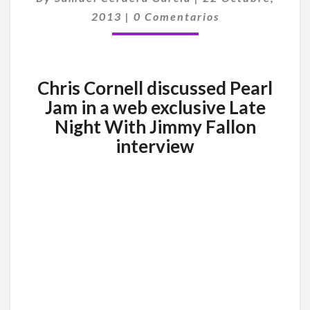
FALLON
Comentarios
2013
|
0 Comentarios
A
CHRIS
CORNELL
SOBRE
Chris Cornell discussed Pearl
PEARL
Jam in a web exclusive Late
JAM
Night With Jimmy Fallon
interview