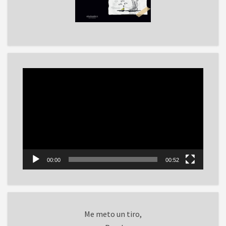
Reproductor
de
vídeo
00:00
00:52
Me meto un tiro,