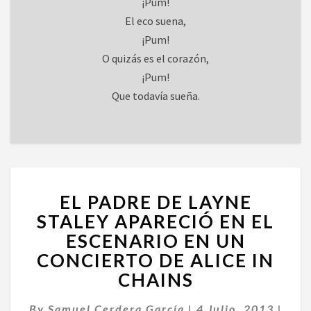
¡Pum!
El eco suena,
¡Pum!
O quizás es el corazón,
¡Pum!
Que todavía sueña.
EL
EL PADRE DE LAYNE
PADRE
DE
STALEY APARECIÓ EN EL
LAYNE
ESCENARIO EN UN
STALEY
CONCIERTO DE ALICE IN
APARECIÓ
CHAINS
EN
EL
Come
ESCENARIO
By
Samuel Cerdera García
|
4 Julio, 2013
|