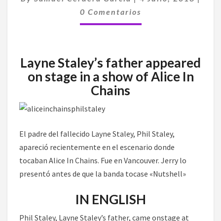
EN
0 Comentarios
UN
CONCIERTO
DE
ALICE
Layne Staley’s father appeared
IN
on stage in a show of Alice In
CHAINS
Chains
El padre del fallecido Layne Staley, Phil Staley,
apareció recientemente en el escenario donde
tocaban Alice In Chains. Fue en Vancouver. Jerry lo
presentó antes de que la banda tocase «Nutshell»
IN ENGLISH
Phil Staley, Layne Staley’s father, came onstage at