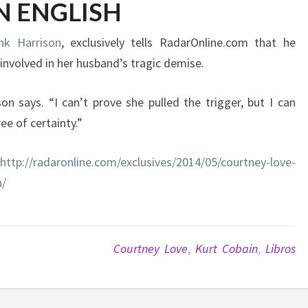
N ENGLISH
nk Harrison
, exclusively tells RadarOnline.com that he
nvolved in her husband’s tragic demise.
n says. “I can’t prove she pulled the trigger, but I can
ee of certainty.”
http://radaronline.com/exclusives/2014/05/courtney-love-
n/
Courtney Love
,
Kurt Cobain
,
Libros