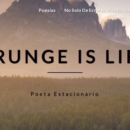
Poesías
No Solo De Errores Vive El H
RUNGE IS LI
Poeta Estacionario