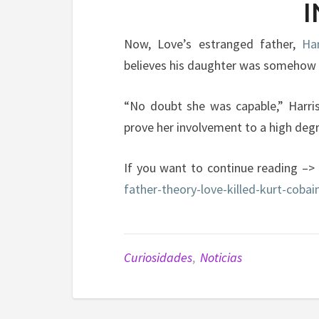
I
Now, Love’s estranged father,
Ha
believes his daughter was somehow i
“No doubt she was capable,” Harriso
prove her involvement to a high degr
If you want to continue reading –>
father-theory-love-killed-kurt-cobai
Curiosidades
,
Noticias