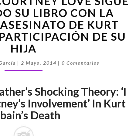
COURTNEY LOVE SIGUE
PADRE
DE
DO SU LIBRO CON LA
COURTNEY
 ASESINATO DE KURT
LOVE
SIGUE
 PARTICIPACIÓN DE SU
ESCRIBIENDO
HIJA
SU
LIBRO
CON
Comentarios
García
|
2 Mayo, 2014
|
0 Comentarios
LA
TEORÍA
DEL
ther’s Shocking Theory: ‘I
ASESINATO
DE
ney’s Involvement’ In Kurt
KURT
bain’s Death
COBAIN
Y
LA