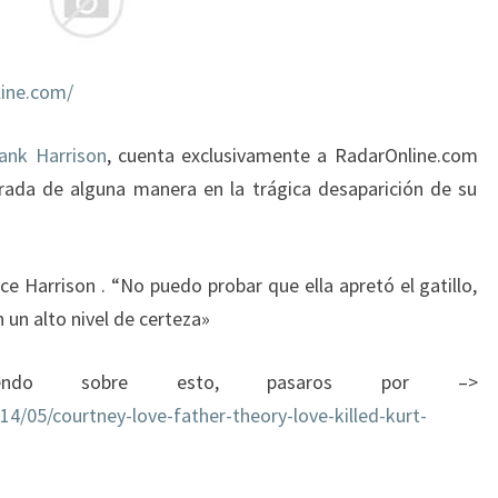
PARTICIPACIÓN
DE
SU
HIJA
line.com/
ank Harrison
, cuenta exclusivamente a RadarOnline.com
crada de alguna manera en la trágica desaparición de su
e Harrison . “No puedo probar que ella apretó el gatillo,
 un alto nivel de certeza»
yendo sobre esto, pasaros por –>
14/05/courtney-love-father-theory-love-killed-kurt-