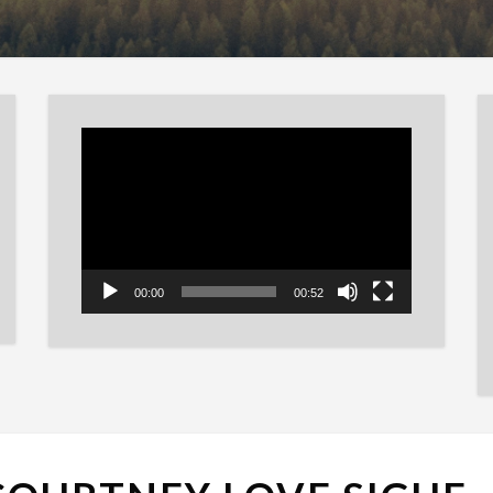
Reproductor
de
vídeo
00:00
00:52
EL