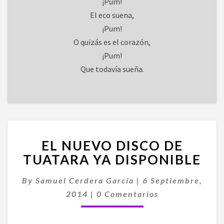
¡Pum!
El eco suena,
¡Pum!
O quizás es el corazón,
¡Pum!
Que todavía sueña.
EL
EL NUEVO DISCO DE
NUEVO
DISCO
TUATARA YA DISPONIBLE
DE
TUATARA
By
Samuel Cerdera García
|
6 Septiembre,
YA
Comentarios
2014
|
0 Comentarios
DISPONIBLE