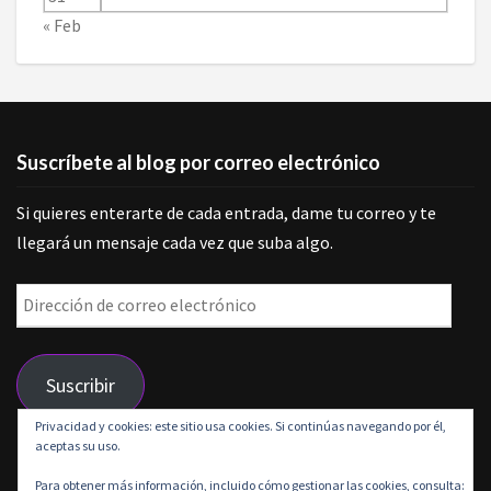
« Feb
Suscríbete al blog por correo electrónico
Si quieres enterarte de cada entrada, dame tu correo y te
llegará un mensaje cada vez que suba algo.
Dirección
de
correo
Suscribir
electrónico
Privacidad y cookies: este sitio usa cookies. Si continúas navegando por él,
aceptas su uso.
Únete a otros 9 suscriptores
Para obtener más información, incluido cómo gestionar las cookies, consulta: