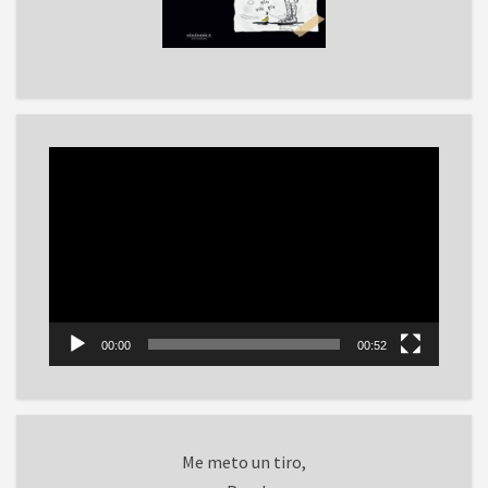
Reproductor
de
vídeo
00:00
00:52
Me meto un tiro,