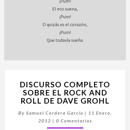
¡Pum!
El eco suena,
¡Pum!
O quizás es el corazón,
¡Pum!
Que todavía sueña.
DISCURSO
DISCURSO COMPLETO
COMPLETO
SOBRE
SOBRE EL ROCK AND
EL
ROLL DE DAVE GROHL
ROCK
AND
By
Samuel Cerdera García
|
11 Enero,
ROLL
Comentarios
2012
|
0 Comentarios
DE
DAVE