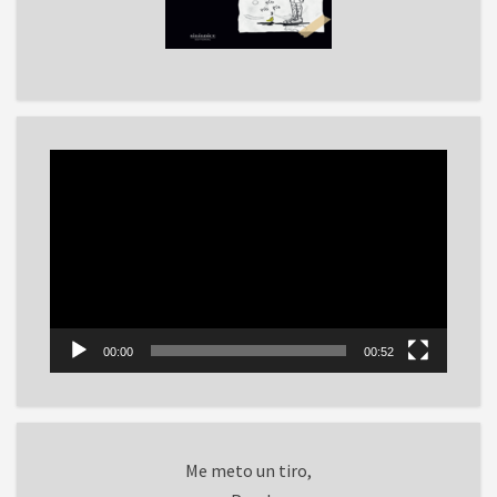
Reproductor
de
vídeo
00:00
00:52
Me meto un tiro,