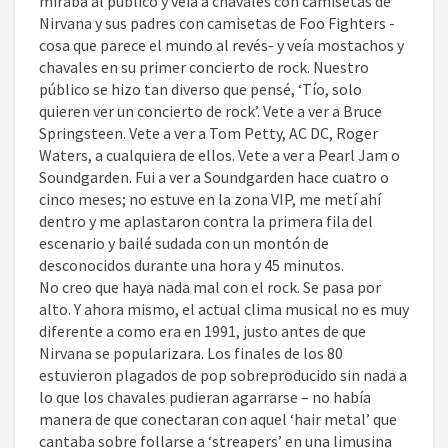
miraba al público y veía a chavales con camisetas de
Nirvana y sus padres con camisetas de Foo Fighters -
cosa que parece el mundo al revés- y veía mostachos y
chavales en su primer concierto de rock. Nuestro
público se hizo tan diverso que pensé, ‘Tío, solo
quieren ver un concierto de rock’. Vete a ver a Bruce
Springsteen. Vete a ver a Tom Petty, AC DC, Roger
Waters, a cualquiera de ellos. Vete a ver a Pearl Jam o
Soundgarden. Fui a ver a Soundgarden hace cuatro o
cinco meses; no estuve en la zona VIP, me metí ahí
dentro y me aplastaron contra la primera fila del
escenario y bailé sudada con un montón de
desconocidos durante una hora y 45 minutos.
No creo que haya nada mal con el rock. Se pasa por
alto. Y ahora mismo, el actual clima musical no es muy
diferente a como era en 1991, justo antes de que
Nirvana se popularizara. Los finales de los 80
estuvieron plagados de pop sobreproducido sin nada a
lo que los chavales pudieran agarrarse – no había
manera de que conectaran con aquel ‘hair metal’ que
cantaba sobre follarse a ‘streapers’ en una limusina