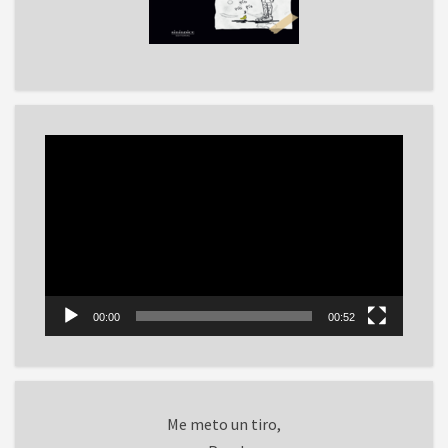
Reproductor
de
vídeo
00:00
00:52
Me meto un tiro,