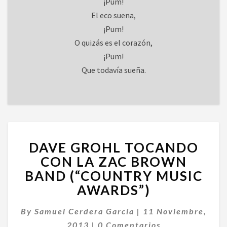
¡Pum!
El eco suena,
¡Pum!
O quizás es el corazón,
¡Pum!
Que todavía sueña.
DAVE
DAVE GROHL TOCANDO
GROHL
TOCANDO
CON LA ZAC BROWN
CON
BAND (“COUNTRY MUSIC
LA
AWARDS”)
ZAC
BROWN
By
Samuel Cerdera García
|
11 Noviembre,
BAND
Comentarios
(“COUNTRY
2013
|
0 Comentarios