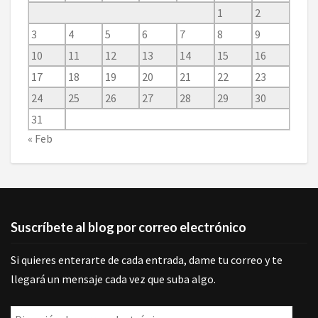
1
2
3
4
5
6
7
8
9
10
11
12
13
14
15
16
17
18
19
20
21
22
23
24
25
26
27
28
29
30
31
« Feb
Suscríbete al blog por correo electrónico
Si quieres enterarte de cada entrada, dame tu correo y te
llegará un mensaje cada vez que suba algo.
Dirección