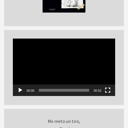
Reproductor
de
vídeo
00:00
00:52
Me meto un tiro,