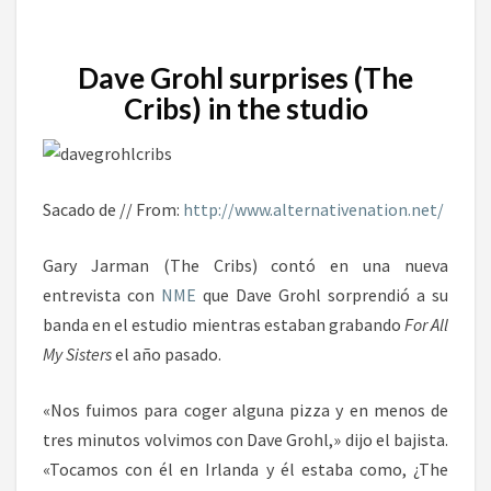
Dave Grohl surprises (
The
Cribs
) in the studio
Sacado de // From:
http://www.alternativenation.net/
Gary Jarman (The Cribs) contó en una nueva
entrevista con
NME
que Dave Grohl sorprendió a su
banda en el estudio mientras estaban grabando
For All
My Sisters
el año pasado.
«
Nos fuimos para coger alguna pizza
y
en menos de
tres minutos
volvimos
con Dave
Grohl
,»
dijo
el bajista
.
«Tocamos con él en
Irlanda
y él
estaba como, ¿
The