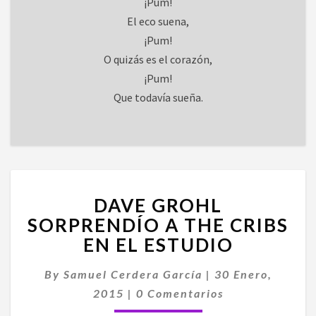
¡Pum!
El eco suena,
¡Pum!
O quizás es el corazón,
¡Pum!
Que todavía sueña.
DAVE
DAVE GROHL
GROHL
SORPRENDÍO
SORPRENDÍO A THE CRIBS
A
EN EL ESTUDIO
THE
CRIBS
By
Samuel Cerdera García
|
30 Enero,
EN
Comentarios
2015
|
0 Comentarios
EL
ESTUDIO