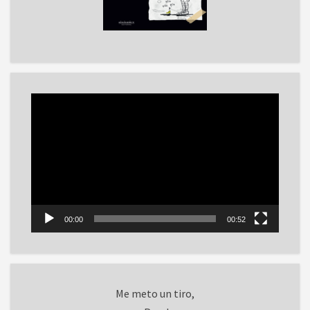
Reproductor
de
vídeo
00:00
00:52
Me meto un tiro,