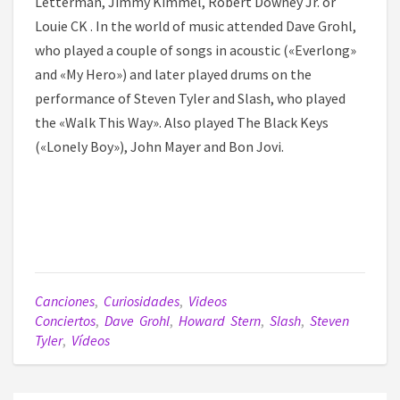
Letterman, Jimmy Kimmel, Robert Downey Jr. or
Louie CK . In the world of music attended Dave Grohl,
who played a couple of songs in acoustic («Everlong»
and «My Hero») and later played drums on the
performance of Steven Tyler and Slash, who played
the «Walk This Way». Also played The Black Keys
(«Lonely Boy»), John Mayer and Bon Jovi.
Canciones
,
Curiosidades
,
Videos
Conciertos
,
Dave Grohl
,
Howard Stern
,
Slash
,
Steven
Tyler
,
Vídeos