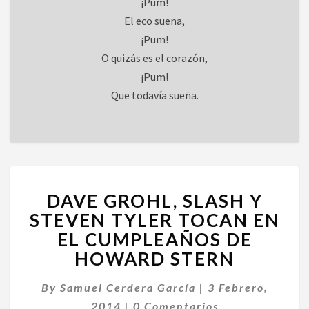
¡Pum!
El eco suena,
¡Pum!
O quizás es el corazón,
¡Pum!
Que todavía sueña.
DAVE
DAVE GROHL, SLASH Y
GROHL,
SLASH
STEVEN TYLER TOCAN EN
Y
EL CUMPLEAÑOS DE
STEVEN
HOWARD STERN
TYLER
TOCAN
By
Samuel Cerdera García
|
3 Febrero,
EN
Comentarios
EL
2014
|
0 Comentarios