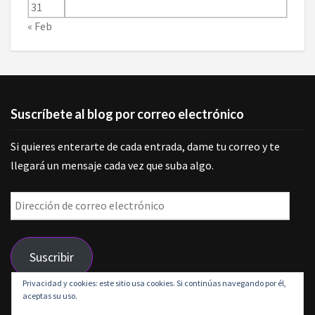
31
« Feb
Suscríbete al blog por correo electrónico
Si quieres enterarte de cada entrada, dame tu correo y te
llegará un mensaje cada vez que suba algo.
Dirección
de
correo
Suscribir
electrónico
Privacidad y cookies: este sitio usa cookies. Si continúas navegando por él,
aceptas su uso.
Únete a otros 9 suscriptores