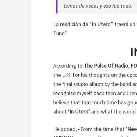
tomas de voces y eso fue todo.
La reedición de “In Utero” traerá u
Tune”.
I
According to
The Pulse Of Radio
,
FO
the U.K. for his thoughts on the upc
the final studio album by the band 
recognize myself back then and I rem
believe that that much time has gone
about
‘In Utero’
and what the world w
He added, «From the time that
‘Nev