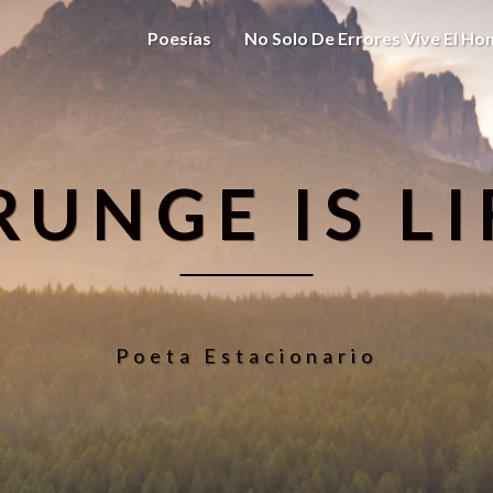
Poesías
No Solo De Errores Vive El H
RUNGE IS LI
Poeta Estacionario