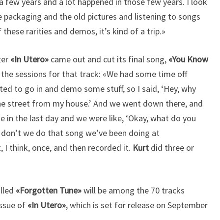
 a few years and a lot happened in those few years. I look
e packaging and the old pictures and listening to songs
f these rarities and demos, it’s kind of a trip.»
ter
«In Utero»
came out and cut its final song,
«You Know
 the sessions for that track: «We had some time off
ted to go in and demo some stuff, so I said, ‘Hey, why
the street from my house.’ And we went down there, and
 in the last day and we were like, ‘Okay, what do you
y don’t we do that song we’ve been doing at
 I think, once, and then recorded it.
Kurt
did three or
alled
«Forgotten Tune»
will be among the 70 tracks
issue of
«In Utero»
, which is set for release on September