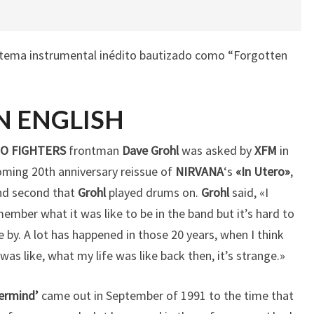
n tema instrumental inédito bautizado como “Forgotten
N ENGLISH
O FIGHTERS
frontman
Dave Grohl
was asked by
XFM
in
oming 20th anniversary reissue of
NIRVANA
‘s
«In Utero»
,
and second that
Grohl
played drums on.
Grohl
said, «I
ember what it was like to be in the band but it’s hard to
 by. A lot has happened in those 20 years, when I think
as like, what my life was like back then, it’s strange.»
ermind’
came out in September of 1991 to the time that