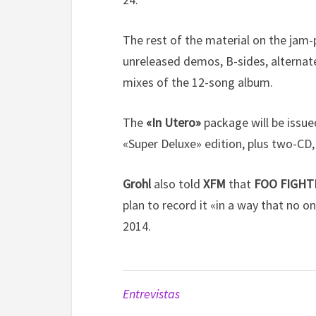
The rest of the material on the jam-
unreleased demos, B-sides, alternate
mixes of the 12-song album.
The
«In Utero»
package will be issue
«Super Deluxe» edition, plus two-CD, 
Grohl
also told
XFM
that
FOO FIGHT
plan to record it «in a way that no o
2014.
Entrevistas