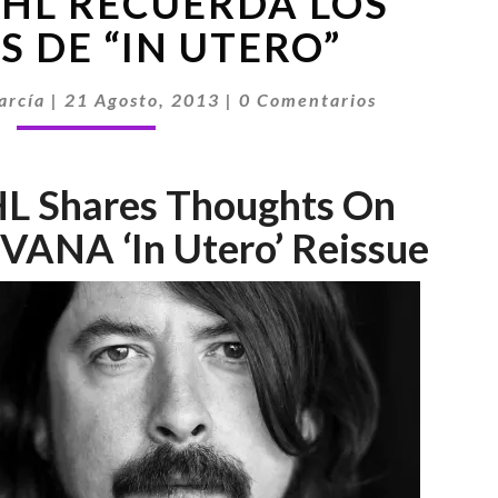
HL RECUERDA LOS
GROHL
RECUERDA
S DE “IN UTERO”
LOS
TIEMPOS
Comentarios
arcía
|
21 Agosto, 2013
|
0 Comentarios
DE
“IN
UTERO”
 Shares Thoughts On
ANA ‘In Utero’ Reissue