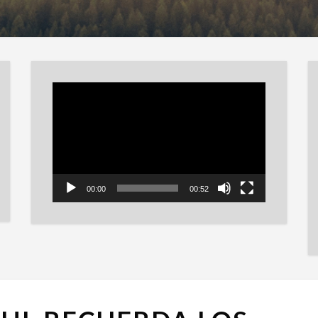
Reproductor
de
vídeo
00:00
00:52
DAVE