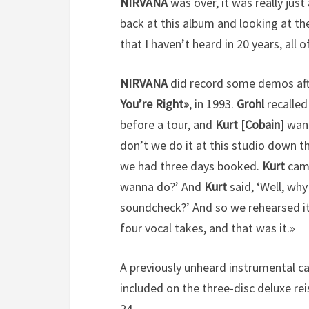
NIRVANA
was over, it was really just
back at this album and looking at th
that I haven’t heard in 20 years, all o
NIRVANA
did record some demos af
You’re Right»
, in 1993.
Grohl
recalled
before a tour, and
Kurt
[
Cobain
] wan
don’t we do it at this studio down 
we had three days booked.
Kurt
came
wanna do?’ And
Kurt
said, ‘Well, wh
soundcheck?’ And so we rehearsed it,
four vocal takes, and that was it.»
A previously unheard instrumental c
included on the three-disc deluxe re
24.