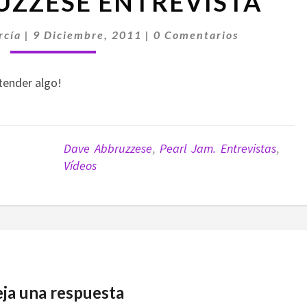
UZZESE ENTREVISTA
ABBRUZZESE
ENTREVISTA
Comentarios
rcía
|
9 Diciembre, 2011
|
0 Comentarios
tender algo!
Dave Abbruzzese
,
Pearl Jam. Entrevistas
,
Vídeos
ja una respuesta