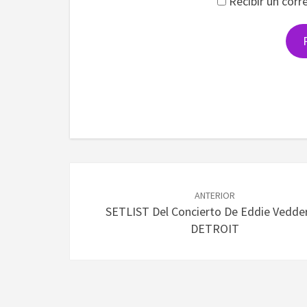
Recibir un corr
Navegación
de
ANTERIOR
SETLIST Del Concierto De Eddie Vedde
entradas
DETROIT