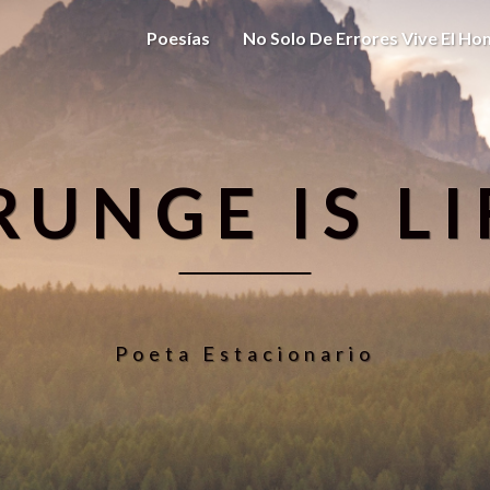
Poesías
No Solo De Errores Vive El H
RUNGE IS LI
Poeta Estacionario