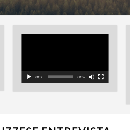
Reproductor
de
vídeo
00:00
00:52
DAVE