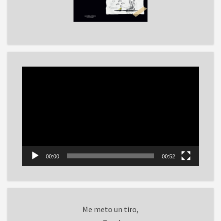
Reproductor
de
vídeo
00:00
00:52
Me meto un tiro,