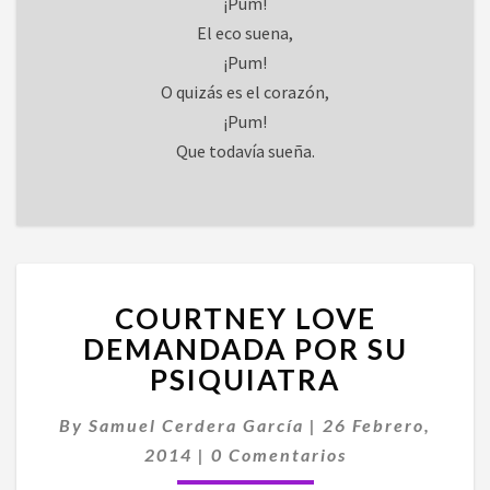
¡Pum!
El eco suena,
¡Pum!
O quizás es el corazón,
¡Pum!
Que todavía sueña.
COURTNEY
COURTNEY LOVE
LOVE
DEMANDADA
DEMANDADA POR SU
POR
PSIQUIATRA
SU
PSIQUIATRA
By
Samuel Cerdera García
|
26 Febrero,
Comentarios
2014
|
0 Comentarios