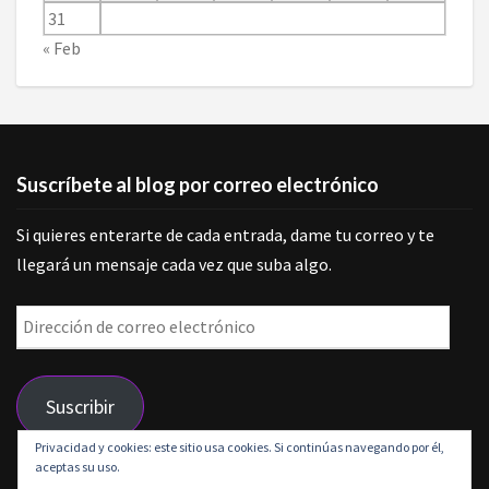
31
« Feb
Suscríbete al blog por correo electrónico
Si quieres enterarte de cada entrada, dame tu correo y te
llegará un mensaje cada vez que suba algo.
Dirección
de
correo
Suscribir
electrónico
Privacidad y cookies: este sitio usa cookies. Si continúas navegando por él,
aceptas su uso.
Únete a otros 9 suscriptores