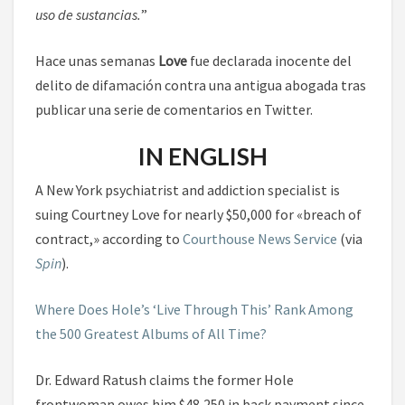
uso de sustancias.
”
Hace unas semanas
Love
fue declarada inocente del
delito de difamación contra una antigua abogada tras
publicar una serie de comentarios en Twitter.
IN ENGLISH
A New York psychiatrist and addiction specialist is
suing Courtney Love for nearly $50,000 for «breach of
contract,» according to
Courthouse News Service
(via
Spin
).
Where Does Hole’s ‘Live Through This’ Rank Among
the 500 Greatest Albums of All Time?
Dr. Edward Ratush claims the former Hole
frontwoman owes him $48,250 in back payment since