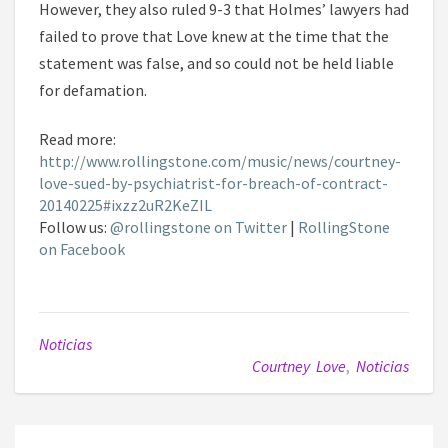
However, they also ruled 9-3 that Holmes’ lawyers had
failed to prove that Love knew at the time that the
statement was false, and so could not be held liable
for defamation.
Read more:
http://www.rollingstone.com/music/news/courtney-
love-sued-by-psychiatrist-for-breach-of-contract-
20140225#ixzz2uR2KeZIL
Follow us:
@rollingstone on Twitter
|
RollingStone
on Facebook
Noticias
Courtney Love
,
Noticias