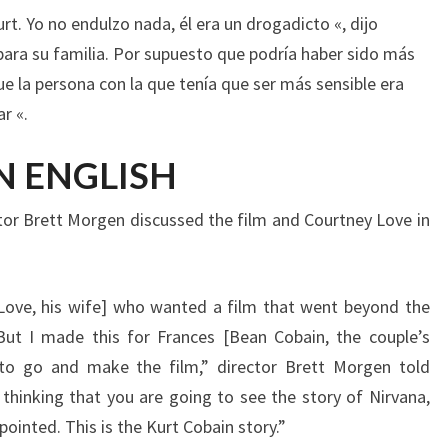
urt
.
Yo no
endulzo
nada,
él era
un drogadicto
«
,
dijo
 para
su familia
.
Por supuesto
que podría haber
sido más
e la
persona
con la que
tenía que ser
más sensible
era
ar
«
.
N ENGLISH
or Brett Morgen discussed the film and Courtney Love in
[Love, his wife] who wanted a film that went beyond the
But I made this for Frances [Bean Cobain, the couple’s
to go and make the film,” director Brett Morgen told
hinking that you are going to see the story of Nirvana,
pointed. This is the Kurt Cobain story.”