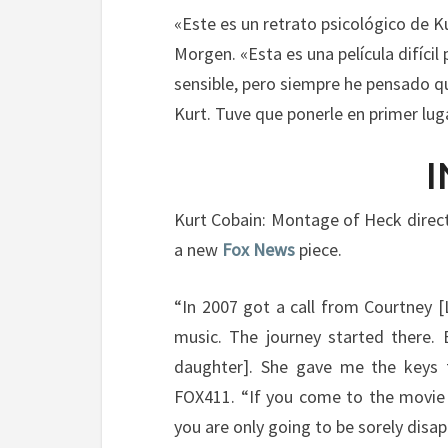
«
Este es un retrato
psicológico de
K
Morgen
.
«
Esta es una película
difícil
sensible
, pero siempre he
pensado qu
Kurt
.
Tuve que
ponerle en primer lug
I
Kurt Cobain: Montage of Heck direct
a new
Fox News
piece.
“In 2007 got a call from Courtney 
music. The journey started there. 
daughter]. She gave me the keys 
FOX411. “If you come to the movie t
you are only going to be sorely disap