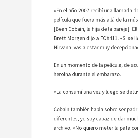
«
En el año 2007
recibí una llamada d
película que
fuera
más allá de
la mús
[Bean
Cobain
, la hija de
la pareja
].
El
Brett
Morgen
dijo
a
FOX411
.
«
Si
se l
Nirvana
, vas a
estar
muy decepciona
En un momento de
la película
, de a
heroína
durante el embarazo.
«
La consumí
una vez
y luego se detu
Cobain
también habla sobre
ser padr
diferentes
, yo
soy capaz de
dar much
archivo
.
«
No quiero meter la pata con