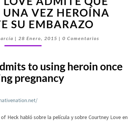
 LOVE ADMITE QUE
LOVE
ADMITE
 UNA VEZ HEROÍNA
QUE
E SU EMBARAZO
CONSUMIÓ
UNA
Comentarios
VEZ
arcía
|
28 Enero, 2015
|
0 Comentarios
HEROÍNA
DURANTE
SU
dmits to using heroin once
EMBARAZO
ing pregnancy
nativenation.net/
 of Heck habló sobre la película
y
sobre
Courtney Love
en