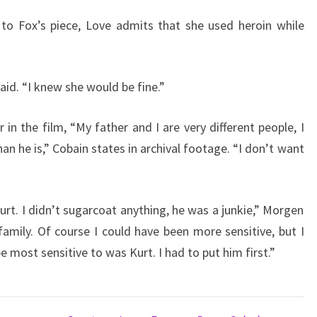
 to Fox’s piece, Love admits that she used heroin while
aid. “I knew she would be fine.”
in the film, “My father and I are very different people, I
an he is,” Cobain states in archival footage. “I don’t want
Kurt. I didn’t sugarcoat anything, he was a junkie,” Morgen
is family. Of course I could have been more sensitive, but I
 most sensitive to was Kurt. I had to put him first.”