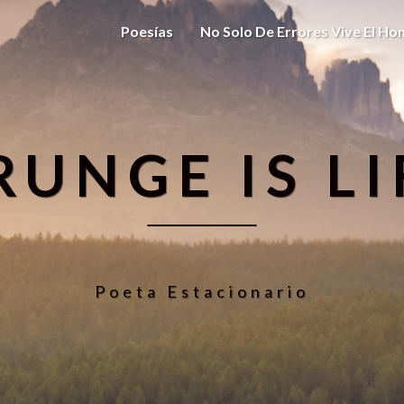
Poesías
No Solo De Errores Vive El H
RUNGE IS LI
Poeta Estacionario