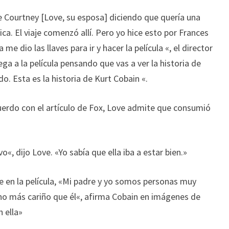
e
Courtney
[Love
, su esposa] diciendo
que quería
una
ica.
El
viaje comenzó
allí.
Pero yo
hice esto por
Frances
la
me dio las llaves
para ir
y
hacer la película
«, el director
lega a la
película pensando
que vas
a
ver
la historia de
do.
Esta es la historia
de Kurt
Cobain
«
.
cuerdo con
el artículo de
Fox
, Love
admite que
consumió
vo
«, dijo Love.
«
Yo sabía que ella
iba a estar bien
.»
e
en la película,
«
Mi padre
y yo somos
personas muy
o más cariño que él
«, afirma
Cobain
en
imágenes de
 ella»