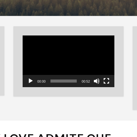
Reproductor
de
vídeo
00:00
00:52
COURTNEY