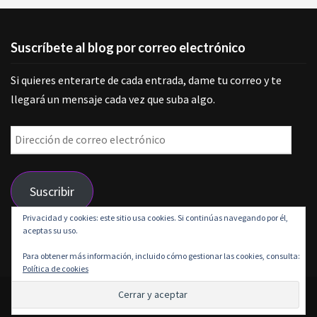
Suscríbete al blog por correo electrónico
Si quieres enterarte de cada entrada, dame tu correo y te
llegará un mensaje cada vez que suba algo.
Dirección
de
correo
Suscribir
electrónico
Privacidad y cookies: este sitio usa cookies. Si continúas navegando por él,
aceptas su uso.
Únete a otros 9 suscriptores
Para obtener más información, incluido cómo gestionar las cookies, consulta:
Política de cookies
© 2026 Grunge is life | Funciona gracias a
Outstandingthemes