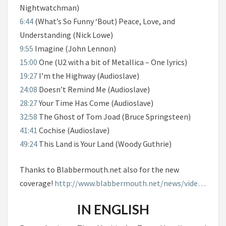
Nightwatchman)
6:44
(What’s So Funny ‘Bout) Peace, Love, and
Understanding (Nick Lowe)
9:55
Imagine (John Lennon)
15:00
One (U2 with a bit of Metallica – One lyrics)
19:27
I’m the Highway (Audioslave)
24:08
Doesn’t Remind Me (Audioslave)
28:27
Your Time Has Come (Audioslave)
32:58
The Ghost of Tom Joad (Bruce Springsteen)
41:41
Cochise (Audioslave)
49:24
This Land is Your Land (Woody Guthrie)
Thanks to Blabbermouth.net also for the new
coverage!
http://www.blabbermouth.net/news/vide…
IN ENGLISH