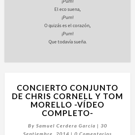
¡Pum!
El eco suena,
¡Pum!
O quizás es el corazón,
¡Pum!
Que todavía sueña.
CONCIERTO
CONCIERTO CONJUNTO
CONJUNTO
DE
DE CHRIS CORNELL Y TOM
CHRIS
MORELLO -VÍDEO
CORNELL
COMPLETO-
Y
TOM
By
Samuel Cerdera García
|
30
MORELLO
Comentarios
-
Septiembre, 2014
|
0 Comentarios