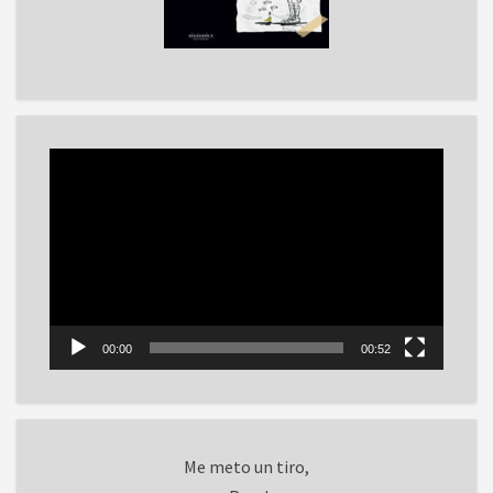
Reproductor
de
vídeo
00:00
00:52
Me meto un tiro,