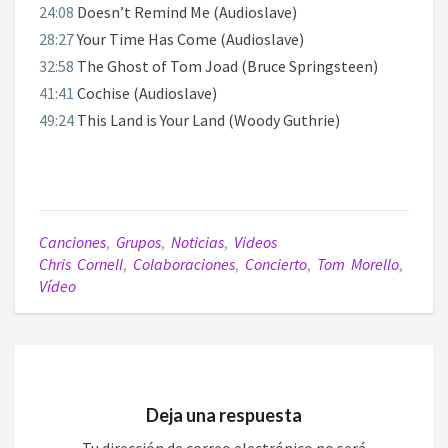
24:08
Doesn’t Remind Me (Audioslave)
28:27
Your Time Has Come (Audioslave)
32:58
The Ghost of Tom Joad (Bruce Springsteen)
41:41
Cochise (Audioslave)
49:24
This Land is Your Land (Woody Guthrie)
Canciones
,
Grupos
,
Noticias
,
Videos
Chris Cornell
,
Colaboraciones
,
Concierto
,
Tom Morello
,
Vídeo
Deja una respuesta
Tu dirección de correo electrónico no será