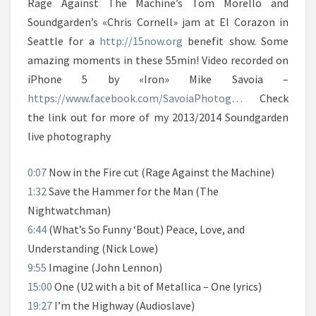
Rage Against The Machine’s Tom Morello and
Soundgarden’s «Chris Cornell» jam at El Corazon in
Seattle for a
http://15now.org
benefit show. Some
amazing moments in these 55min! Video recorded on
iPhone 5 by «Iron» Mike Savoia –
https://www.facebook.com/SavoiaPhotog…
Check
the link out for more of my 2013/2014 Soundgarden
live photography
0:07
Now in the Fire cut (Rage Against the Machine)
1:32
Save the Hammer for the Man (The
Nightwatchman)
6:44
(What’s So Funny ‘Bout) Peace, Love, and
Understanding (Nick Lowe)
9:55
Imagine (John Lennon)
15:00
One (U2 with a bit of Metallica – One lyrics)
19:27
I’m the Highway (Audioslave)