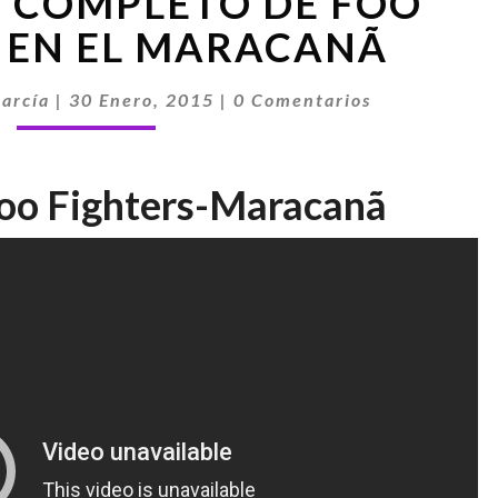
 COMPLETO DE FOO
COMPLETO
DE
 EN EL MARACANÃ
FOO
FIGHTERS
Comentarios
arcía
|
30 Enero, 2015
|
0 Comentarios
EN
EL
MARACANÃ
oo Fighters-Maracanã