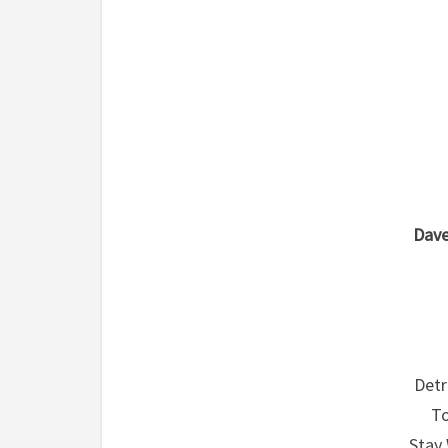
Dave
Detr
To
Stay