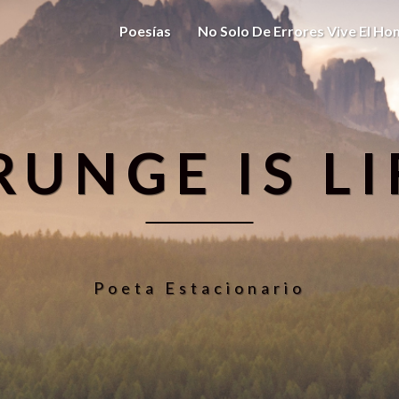
Poesías
No Solo De Errores Vive El H
RUNGE IS LI
Poeta Estacionario