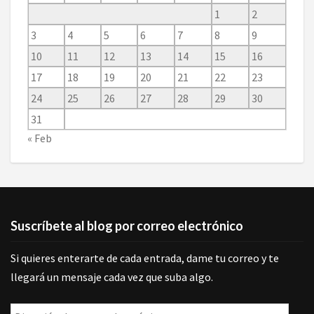
1
2
3
4
5
6
7
8
9
10
11
12
13
14
15
16
17
18
19
20
21
22
23
24
25
26
27
28
29
30
31
« Feb
Suscríbete al blog por correo electrónico
Si quieres enterarte de cada entrada, dame tu correo y te
llegará un mensaje cada vez que suba algo.
Dirección