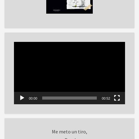
Reproductor
de
vídeo
00:00
00:52
Me meto un tiro,