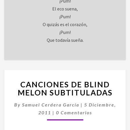
¡Pum!
El eco suena,
¡Pum!
O quizás es el corazón,
¡Pum!
Que todavía sueña.
CANCIONES
CANCIONES DE BLIND
DE
BLIND
MELON SUBTITULADAS
MELON
SUBTITULADAS
By
Samuel Cerdera García
|
5 Diciembre,
Comentarios
2011
|
0 Comentarios