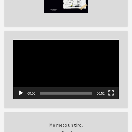
Reproductor
de
vídeo
00:00
00:52
Me meto un tiro,