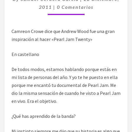
INSPIRACIÓN
Comentarios
2011
|
0 Comentarios
AL
HACER
«PEARL
JAM
Camreon Crowe dice que Andrew Wood fue una gran
TWENTY»
inspiración al hacer «Pearl Jam Twenty»
En castellano
De todos modos, estamos hablando porque estás en
mi lista de personas del año. Y yo te he puesto en ella
porque me encantó tu documental de Pearl Jam. Me
dio la misma sensación de cuando he visto a Pearl Jam
en vivo. Era el objetivo.
¿Qué has aprendido de la banda?
Mi instinto siempre me dijo que su historia es algo que