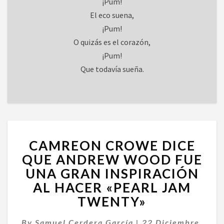
¡Pum!
El eco suena,
¡Pum!
O quizás es el corazón,
¡Pum!
Que todavía sueña.
CAMREON
CAMREON CROWE DICE
CROWE
DICE
QUE ANDREW WOOD FUE
QUE
UNA GRAN INSPIRACIÓN
ANDREW
AL HACER «PEARL JAM
WOOD
TWENTY»
FUE
UNA
GRAN
By
Samuel Cerdera García
|
22 Diciembre,