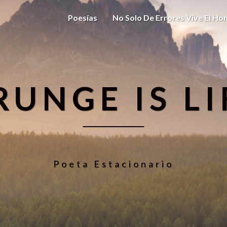
Poesías
No Solo De Errores Vive El H
RUNGE IS LI
Poeta Estacionario