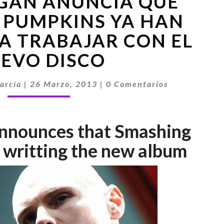
RGAN ANUNCIA QUE
CORGAN
ANUNCIA
 PUMPKINS YA HAN
QUE
A TRABAJAR CON EL
SMASHING
PUMPKINS
EVO DISCO
YA
HAN
Comentarios
arcía
|
26 Marzo, 2013
|
0 Comentarios
EMPEZADO
A
TRABAJAR
CON
announces that Smashing
EL
 writting the new album
NUEVO
DISCO