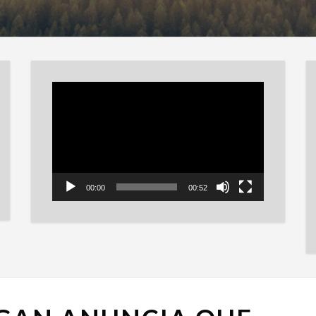
Reproductor
de
vídeo
00:00
00:52
BILLY