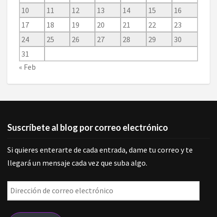
10
11
12
13
14
15
16
17
18
19
20
21
22
23
24
25
26
27
28
29
30
31
« Feb
Suscríbete al blog por correo electrónico
Si quieres enterarte de cada entrada, dame tu correo y te
llegará un mensaje cada vez que suba algo.
Dirección
de
correo