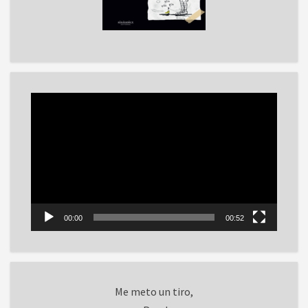
Reproductor
de
vídeo
00:00
00:52
Me meto un tiro,