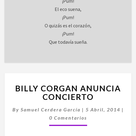
¡Pum!
El eco suena,
¡Pum!
O quizás es el corazón,
¡Pum!
Que todavía sueña.
BILLY
BILLY CORGAN ANUNCIA
CORGAN
ANUNCIA
CONCIERTO
CONCIERTO
By
Samuel Cerdera García
|
5 Abril, 2014
|
Comentarios
0 Comentarios