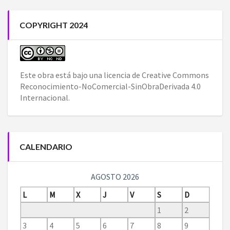
COPYRIGHT 2024
Este obra está bajo una
licencia de Creative Commons
Reconocimiento-NoComercial-SinObraDerivada 4.0
Internacional
.
CALENDARIO
AGOSTO 2026
L
M
X
J
V
S
D
1
2
3
4
5
6
7
8
9