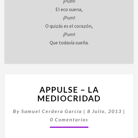
¡Pum!
El eco suena,
¡Pum!
O quizás es el corazón,
¡Pum!
Que todavía sueña.
APPULSE
APPULSE – LA
–
LA
MEDIOCRIDAD
MEDIOCRIDAD
Come
By
Samuel Cerdera García
|
8 Julio, 2013
|
0 Comentarios