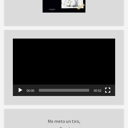
Reproductor
de
vídeo
00:00
00:52
Me meto un tiro,