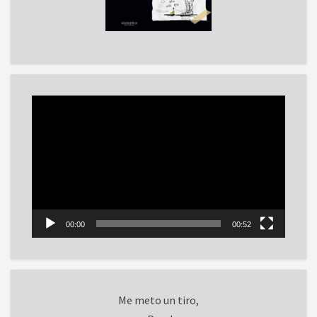
Reproductor
de
vídeo
00:00
00:52
Me meto un tiro,