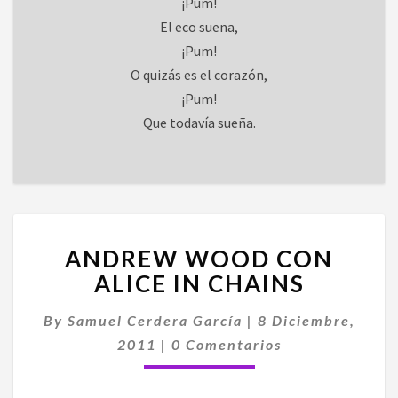
¡Pum!
El eco suena,
¡Pum!
O quizás es el corazón,
¡Pum!
Que todavía sueña.
ANDREW
ANDREW WOOD CON
WOOD
CON
ALICE IN CHAINS
ALICE
IN
By
Samuel Cerdera García
|
8 Diciembre,
CHAINS
Comentarios
2011
|
0 Comentarios