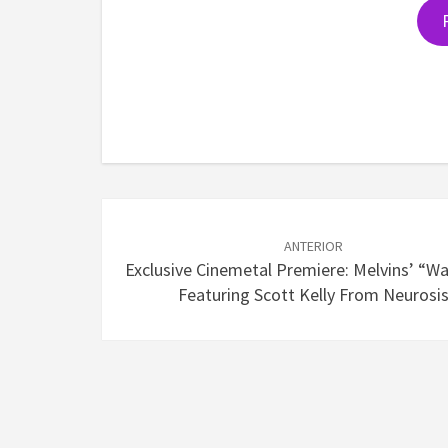
Navegación
de
ANTERIOR
Exclusive Cinemetal Premiere: Melvins’ “W
entradas
Featuring Scott Kelly From Neurosi