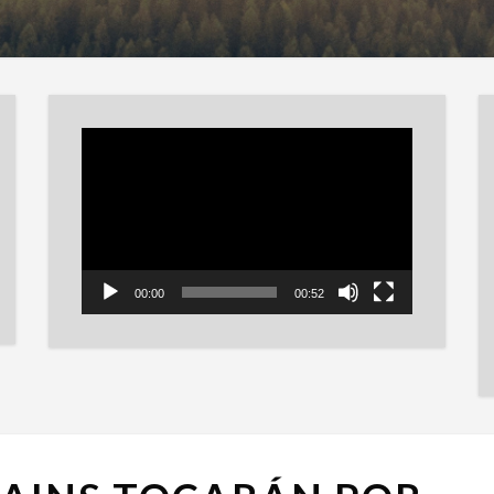
Reproductor
de
vídeo
00:00
00:52
ALICE