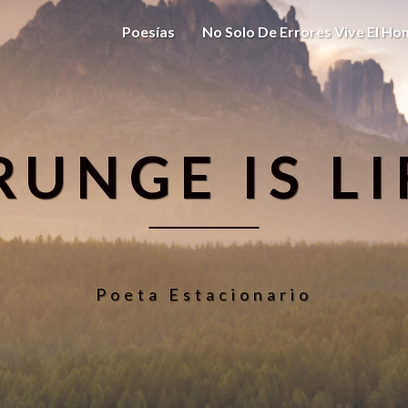
Poesías
No Solo De Errores Vive El H
RUNGE IS LI
Poeta Estacionario