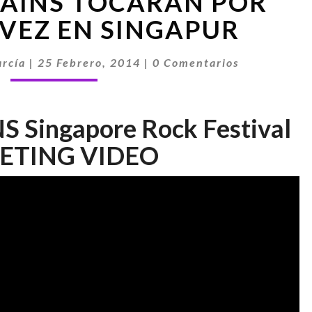
HAINS TOCARÁN POR
IN
CHAINS
VEZ EN SINGAPUR
TOCARÁN
POR
Comentarios
rcía
|
25 Febrero, 2014
|
0 Comentarios
PRIMERA
VEZ
EN
 Singapore Rock Festival
SINGAPUR
ETING VIDEO