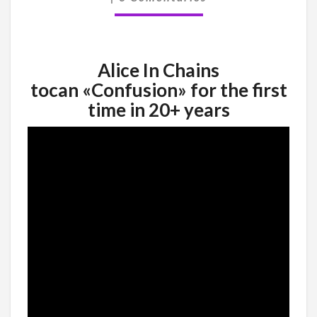
MÁS
DE
20
AÑOS
Alice In Chains
tocan «Confusion» for the first
time in 20+ years