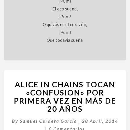
¡Pum!
El eco suena,
¡Pum!
O quizás es el corazón,
¡Pum!
Que todavía sueña.
ALICE
ALICE IN CHAINS TOCAN
IN
CHAINS
«CONFUSION» POR
TOCAN
PRIMERA VEZ EN MÁS DE
«CONFUSION»
20 AÑOS
POR
PRIMERA
By
Samuel Cerdera García
|
28 Abril, 2014
VEZ
Comentarios
EN
|
0 Comentarios