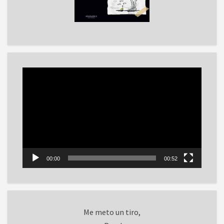
Reproductor
de
vídeo
00:00
00:52
Me meto un tiro,