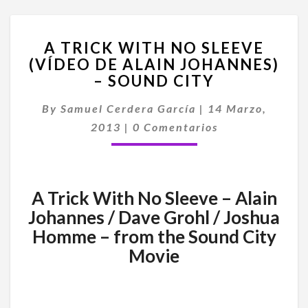
A
A TRICK WITH NO SLEEVE
TRICK
(VÍDEO DE ALAIN JOHANNES)
WITH
– SOUND CITY
NO
SLEEVE
By
Samuel Cerdera García
(VÍDEO
|
14 Marzo,
Comentarios
DE
2013
|
0 Comentarios
ALAIN
JOHANNES)
–
SOUND
A Trick With No Sleeve – Alain
CITY
Johannes / Dave Grohl / Joshua
Homme – from the Sound City
Movie