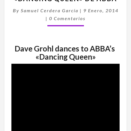
CON
By
Samuel Cerdera García
|
9 Enero, 2014
«DANCING
Comentarios
QUEEN»
|
0 Comentarios
DE
ABBA
Dave Grohl dances to ABBA’s
«Dancing Queen»