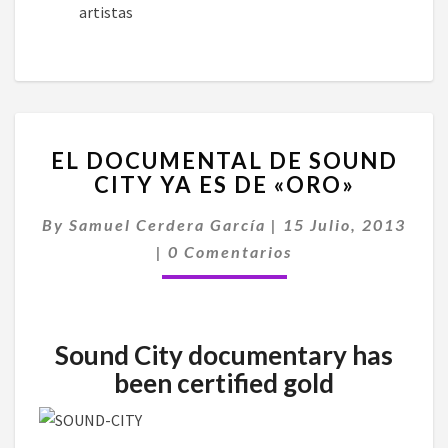
artistas
EL
EL DOCUMENTAL DE SOUND
DOCUMENTAL
CITY YA ES DE «ORO»
DE
SOUND
By
Samuel Cerdera García
|
15 Julio, 2013
CITY
Comentarios
YA
|
0 Comentarios
ES
DE
«ORO»
Sound City documentary has
been certified gold