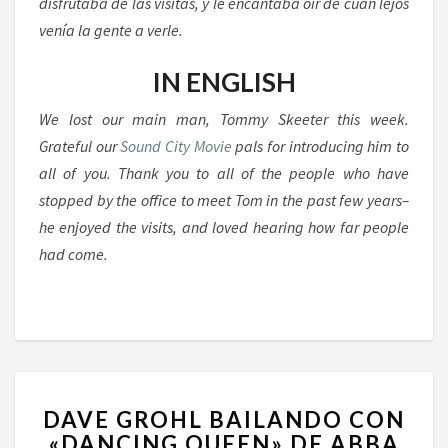
disfrutaba de las visitas, y le encantaba oír de cuán lejos
venía la gente a verle.
IN ENGLISH
We lost our main man, Tommy Skeeter this week.
Grateful our
Sound City Movie
pals for introducing him to
all of you. Thank you to all of the people who have
stopped by the office to meet Tom in the past few years–
he enjoyed the visits, and loved hearing how far people
had come.
DAVE
DAVE GROHL BAILANDO CON
GROHL
«DANCING QUEEN» DE ABBA
BAILANDO