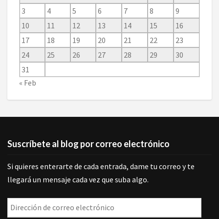
3
4
5
6
7
8
9
10
11
12
13
14
15
16
17
18
19
20
21
22
23
24
25
26
27
28
29
30
31
« Feb
Suscríbete al blog por correo electrónico
Si quieres enterarte de cada entrada, dame tu correo y te
llegará un mensaje cada vez que suba algo.
Dirección
de