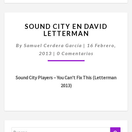
SOUND
SOUND CITY EN DAVID
CITY
LETTERMAN
EN
DAVID
By
Samuel Cerdera García
|
16 Febrero,
LETTERMAN
Comentarios
2013
|
0 Comentarios
Sound City Players – You Can’t Fix This (Letterman
2013)
Buscar:
Buscar