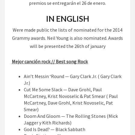
premios se entregarán el 26 de enero.
IN ENGLISH
Were made ​​public the lists of nominated for the 2014
Grammy awards. Neil Young is also nominated. Awards
will be presented the 26th of january
Mejor canción rock // Best song Rock
Ain’t Messin ‘Round — Gary Clark Jr. ( Gary Clark
Jr.)
Cut Me Some Slack — Dave Grohl, Paul
McCartney, Krist Novoselic & Pat Smear ( Paul
McCartney, Dave Grohl, Krist Novoselic, Pat
Smear)
Doom And Gloom — The Rolling Stones (Mick
Jagger y Kith Richards)
God Is Dead? — Black Sabbath