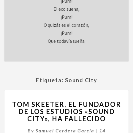
¡Pum!
El eco suena,
¡Pum!
O quizás es el corazón,
¡Pum!
Que todavía sueña.
Etiqueta:
Sound City
TOM
TOM SKEETER, EL FUNDADOR
SKEETER,
DE LOS ESTUDIOS «SOUND
EL
CITY», HA FALLECIDO
FUNDADOR
DE
By
Samuel Cerdera García
LOS
|
14