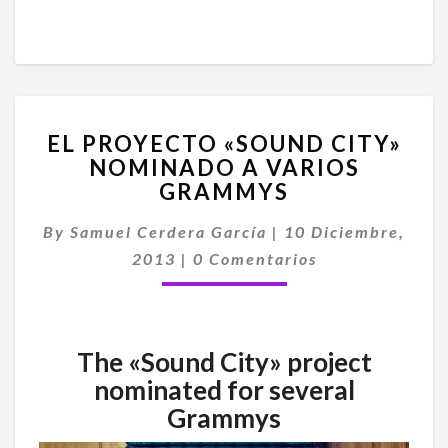
EL
EL PROYECTO «SOUND CITY»
PROYECTO
NOMINADO A VARIOS
«SOUND
GRAMMYS
CITY»
NOMINADO
By
Samuel Cerdera García
A
|
10 Diciembre,
Comentarios
VARIOS
2013
|
0 Comentarios
GRAMMYS
The «Sound City» project
nominated for several
Grammys