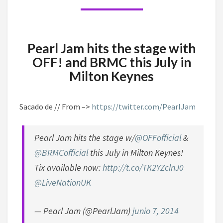
BRMC
ESTE
JULIO
EN
Pearl Jam hits the stage with
MILTON
OFF! and BRMC this July in
KEYNES
Milton Keynes
Sacado de // From –>
https://twitter.com/PearlJam
Pearl Jam hits the stage w/
@OFFofficial
&
@BRMCofficial
this July in Milton Keynes!
Tix available now:
http://t.co/TK2YZclnJ0
@LiveNationUK
— Pearl Jam (@PearlJam)
junio 7, 2014