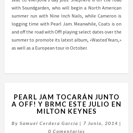
with Soundgarden, who will begin a North American
summer run with Nine Inch Nails, while Cameron is
logging time with Pearl Jam. Meanwhile, Coats is on
and off the road with Off! playing select dates over the
summer to promote its latest album, «Wasted Years,»
as well as a European tour in October.
PEARL
PEARL JAM TOCARÁN JUNTO
JAM
A OFF! Y BRMC ESTE JULIO EN
TOCARÁN
MILTON KEYNES
JUNTO
A
By
Samuel Cerdera García
OFF!
|
7 Junio, 2014
|
Comentarios
Y
0 Comentarios