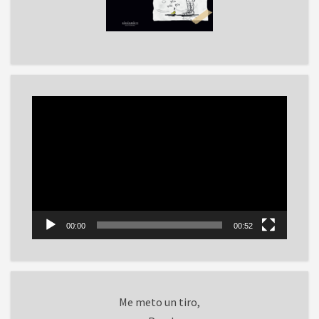
Reproductor
de
vídeo
00:00
00:52
Me meto un tiro,