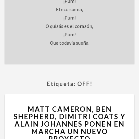
¡Pum!
El eco suena,
¡Pum!
O quizás es el corazón,
¡Pum!
Que todavía sueña.
Etiqueta:
OFF!
MATT
MATT CAMERON, BEN
CAMERON,
SHEPHERD, DIMITRI COATS Y
BEN
ALAIN JOHANNES PONEN EN
SHEPHERD,
DIMITRI
MARCHA UN NUEVO
COATS
PROYECTO