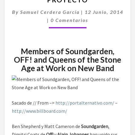
Y
ALAIN
By
Samuel Cerdera García
|
12 Junio, 2014
JOHANNES
Comentarios
|
0 Comentarios
PONEN
EN
MARCHA
UN
Members of Soundgarden,
NUEVO
PROYECTO
OFF! and Queens of the Stone
Age at Work on New Band
Sacado de // From –>
http://portalternativo.com/
–
http://www.billboard.com/
Ben Shepherd y Matt Cameron de
Soundgarden
,
Dimitri Coats de
Off!
y
Alain Johannes
han unido sus