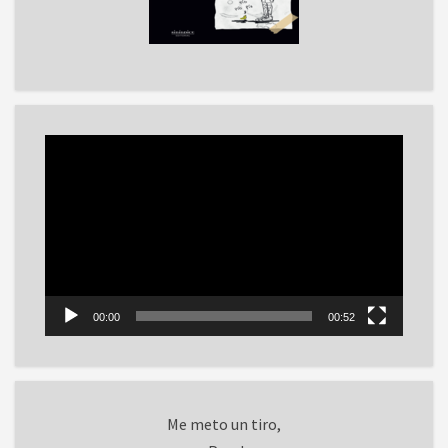
Reproductor
de
vídeo
00:00
00:52
Me meto un tiro,