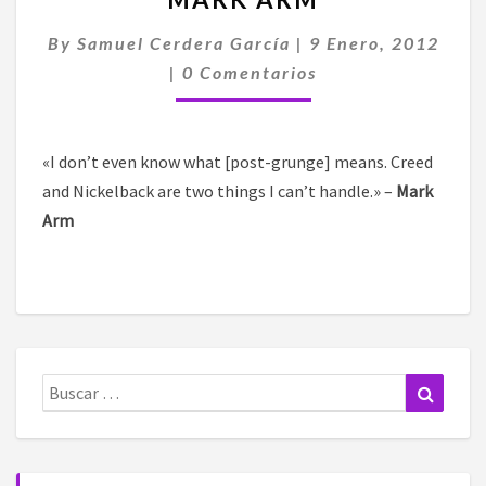
POST
GRUNGE,
By
Samuel Cerdera García
|
9 Enero, 2012
CREED
Comentarios
|
0 Comentarios
Y
NICKELBACK
SON
2
«I don’t even know what [post-grunge] means. Creed
COSAS
and Nickelback are two things I can’t handle.» –
Mark
QUE
Arm
NO
PUEDO
SOPORTAR
–
MARK
ARM
Buscar:
Buscar