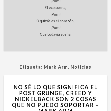
¡Pum!
El eco suena,
¡Pum!
O quizás es el corazón,
¡Pum!
Que todavía sueña.
Etiqueta:
Mark Arm. Noticias
NO
NO SÉ LO QUE SIGNIFICA EL
SÉ
POST GRUNGE, CREED Y
LO
NICKELBACK SON 2 COSAS
QUE
SIGNIFICA
QUE NO PUEDO SOPORTAR –
EL
MARK ARM