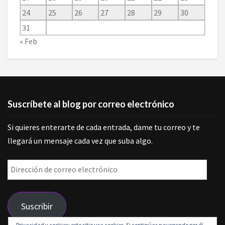
24
25
26
27
28
29
30
31
« Feb
Suscríbete al blog por correo electrónico
Si quieres enterarte de cada entrada, dame tu correo y te
llegará un mensaje cada vez que suba algo.
Dirección
de
correo
Suscribir
electrónico
Privacidad y cookies: este sitio usa cookies. Si continúas navegando por él,