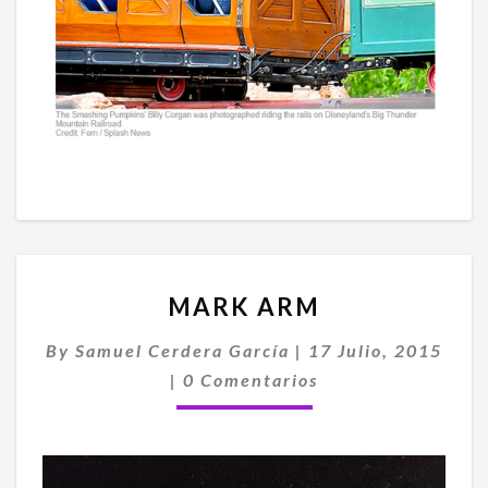
MARK
MARK ARM
ARM
By
Samuel Cerdera García
|
17 Julio, 2015
Comentarios
|
0 Comentarios