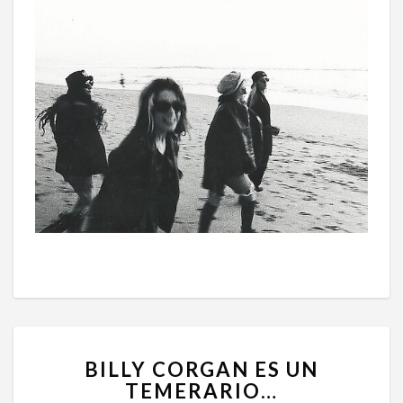
BILLY
BILLY CORGAN ES UN
CORGAN
TEMERARIO…
ES