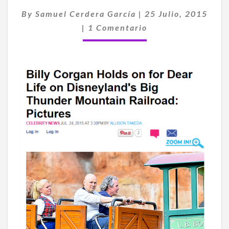
UN
By
Samuel Cerdera García
|
25 Julio, 2015
TEMERARIO…
Comentarios
|
1 Comentario