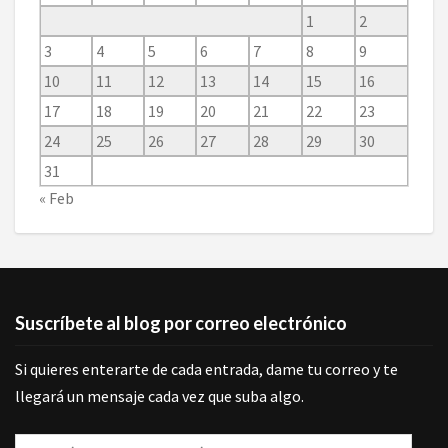
1
2
3
4
5
6
7
8
9
10
11
12
13
14
15
16
17
18
19
20
21
22
23
24
25
26
27
28
29
30
31
« Feb
Suscríbete al blog por correo electrónico
Si quieres enterarte de cada entrada, dame tu correo y te
llegará un mensaje cada vez que suba algo.
Dirección