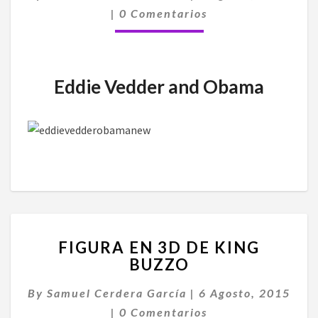
Comentarios
PRESIDENTE
|
0 Comentarios
DE
LOS
ESTADOS
UNIDOS
Eddie Vedder and Obama
FIGURA
FIGURA EN 3D DE KING
EN
BUZZO
3D
DE
By
Samuel Cerdera García
|
6 Agosto, 2015
KING
Comentarios
BUZZO
|
0 Comentarios