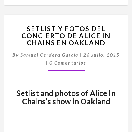
SETLIST
SETLIST Y FOTOS DEL
Y
CONCIERTO DE ALICE IN
FOTOS
CHAINS EN OAKLAND
DEL
CONCIERTO
By
Samuel Cerdera García
DE
|
26 Julio, 2015
Comentarios
ALICE
|
0 Comentarios
IN
CHAINS
EN
OAKLAND
Setlist and photos of Alice In
Chains’s show in Oakland