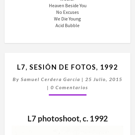
Heaven Beside You
No Excuses
We Die Young
Acid Bubble
L7,
L7, SESIÓN DE FOTOS, 1992
SESIÓN
DE
By
Samuel Cerdera García
|
25 Julio, 2015
FOTOS,
Comentarios
1992
|
0 Comentarios
L7 photoshoot, c. 1992