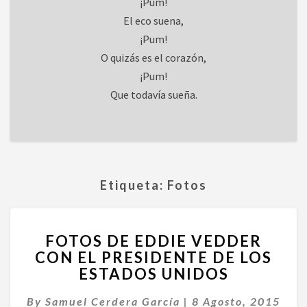
¡Pum!
El eco suena,
¡Pum!
O quizás es el corazón,
¡Pum!
Que todavía sueña.
Etiqueta:
Fotos
FOTOS
FOTOS DE EDDIE VEDDER
DE
CON EL PRESIDENTE DE LOS
EDDIE
ESTADOS UNIDOS
VEDDER
CON
By
Samuel Cerdera García
EL
|
8 Agosto, 2015