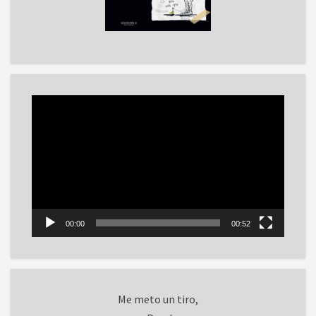
Reproductor
de
vídeo
00:00
00:52
Me meto un tiro,