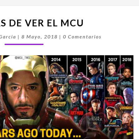
FORMAS
S DE VER EL MCU
DE
VER
Comentarios
García
|
8 Mayo, 2018
|
0 Comentarios
EL
MCU