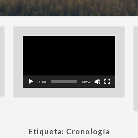
Reproductor
de
vídeo
00:00
00:52
Etiqueta:
Cronología