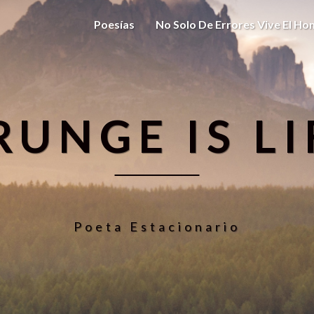
Poesías
No Solo De Errores Vive El H
RUNGE IS LI
Poeta Estacionario