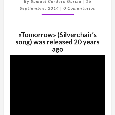
By
Samuel Cerdera García
|
16
«TOMORROW»
Comentarios
Septiembre, 2014
|
0 Comentarios
«Tomorrow» (Silverchair’s
song) was released 20 years
ago