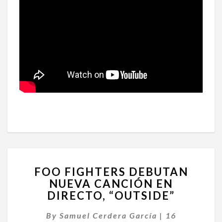
FOO
FOO FIGHTERS DEBUTAN
FIGHTERS
NUEVA CANCIÓN EN
DEBUTAN
DIRECTO, “OUTSIDE”
NUEVA
CANCIÓN
By
Samuel Cerdera García
EN
|
16