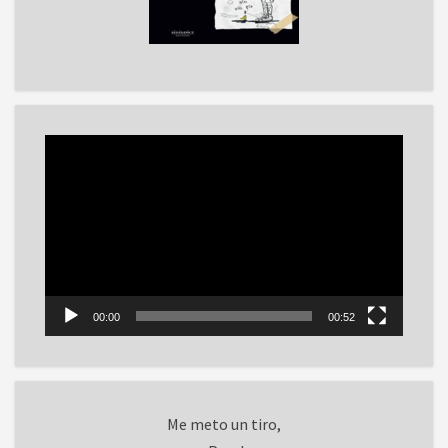
Reproductor
de
vídeo
00:00
00:52
Me meto un tiro,