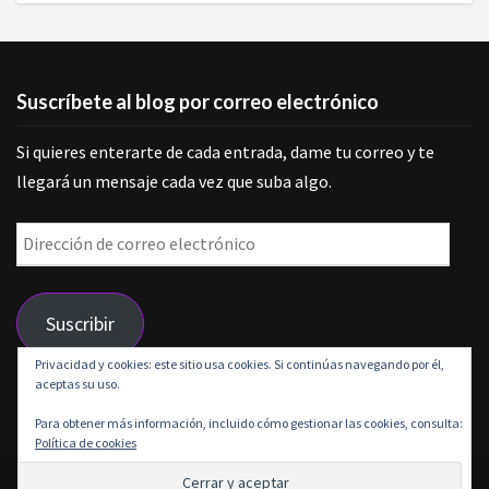
Suscríbete al blog por correo electrónico
Si quieres enterarte de cada entrada, dame tu correo y te
llegará un mensaje cada vez que suba algo.
Dirección
de
correo
Suscribir
electrónico
Privacidad y cookies: este sitio usa cookies. Si continúas navegando por él,
aceptas su uso.
Únete a otros 9 suscriptores
Para obtener más información, incluido cómo gestionar las cookies, consulta:
Política de cookies