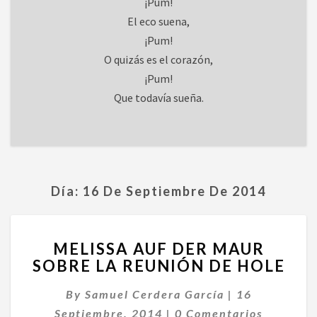
¡Pum!
El eco suena,
¡Pum!
O quizás es el corazón,
¡Pum!
Que todavía sueña.
Día:
16 De Septiembre De 2014
MELISSA
MELISSA AUF DER MAUR
AUF
SOBRE LA REUNIÓN DE HOLE
DER
MAUR
By
Samuel Cerdera García
|
16
SOBRE
Comentarios
LA
Septiembre, 2014
|
0 Comentarios