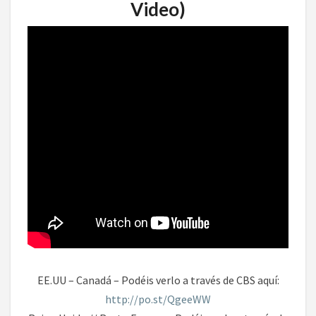
Video)
EE.UU – Canadá – Podéis verlo a través de CBS aquí:
http://po.st/QgeeWW