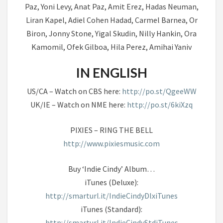
Paz, Yoni Levy, Anat Paz, Amit Erez, Hadas Neuman,
Liran Kapel, Adiel Cohen Hadad, Carmel Barnea, Or
Biron, Jonny Stone, Yigal Skudin, Nilly Hankin, Ora
Kamomil, Ofek Gilboa, Hila Perez, Amihai Yaniv
IN ENGLISH
US/CA – Watch on CBS here:
http://po.st/QgeeWW
UK/IE – Watch on NME here:
http://po.st/6kiXzq
PIXIES – RING THE BELL
http://www.pixiesmusic.com
Buy ‘Indie Cindy’ Album…
iTunes (Deluxe):
http://smarturl.it/IndieCindyDlxiTunes
iTunes (Standard):
http://smarturl.it/IndieCindyStdiTunes