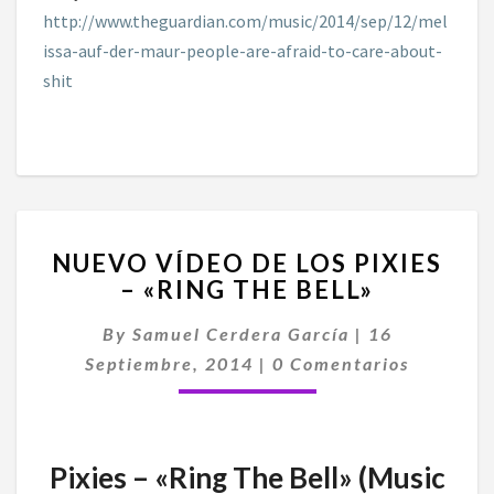
http://www.theguardian.com/music/2014/sep/12/mel
issa-auf-der-maur-people-are-afraid-to-care-about-
shit
NUEVO
NUEVO VÍDEO DE LOS PIXIES
VÍDEO
– «RING THE BELL»
DE
LOS
By
Samuel Cerdera García
|
16
PIXIES
Comentarios
–
Septiembre, 2014
|
0 Comentarios
«RING
THE
BELL»
Pixies – «Ring The Bell» (Music