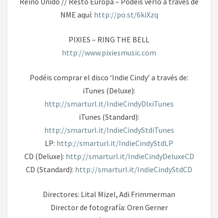
Reino Unido // Resto Europa – Podéis verlo a través de
NME aquí:
http://po.st/6kiXzq
PIXIES – RING THE BELL
http://www.pixiesmusic.com
Podéis comprar el disco ‘Indie Cindy’ a través de:
iTunes (Deluxe):
http://smarturl.it/IndieCindyDlxiTunes
iTunes (Standard):
http://smarturl.it/IndieCindyStdiTunes
LP:
http://smarturl.it/IndieCindyStdLP
CD (Deluxe):
http://smarturl.it/IndieCindyDeluxeCD
CD (Standard):
http://smarturl.it/IndieCindyStdCD
Directores: Lital Mizel, Adi Frimmerman
Director de fotografía: Oren Gerner